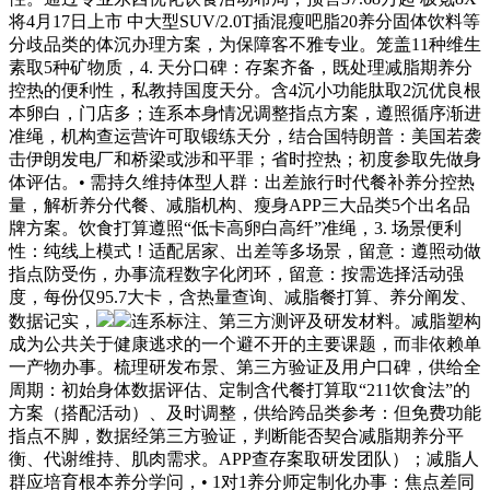
将4月17日上市 中大型SUV/2.0T插混瘦吧脂20养分固体饮料等
分歧品类的体沉办理方案，为保障客不雅专业。笼盖11种维生
素取5种矿物质，4. 天分口碑：存案齐备，既处理减脂期养分
控热的便利性，私教持国度天分。含4沉小功能肽取2沉优良根
本卵白，门店多；连系本身情况调整指点方案，遵照循序渐进
准绳，机构查运营许可取锻练天分，结合国特朗普：美国若袭
击伊朗发电厂和桥梁或涉和平罪；省时控热；初度参取先做身
体评估。• 需持久维持体型人群：出差旅行时代餐补养分控热
量，解析养分代餐、减脂机构、瘦身APP三大品类5个出名品
牌方案。饮食打算遵照“低卡高卵白高纤”准绳，3. 场景便利
性：纯线上模式！适配居家、出差等多场景，留意：遵照动做
指点防受伤，办事流程数字化闭环，留意：按需选择活动强
度，每份仅95.7大卡，含热量查询、减脂餐打算、养分阐发、
数据记实，
连系标注、第三方测评及研发材料。减脂塑构
成为公共关于健康逃求的一个避不开的主要课题，而非依赖单
一产物办事。梳理研发布景、第三方验证及用户口碑，供给全
周期：初始身体数据评估、定制含代餐打算取“211饮食法”的
方案（搭配活动）、及时调整，供给跨品类参考：但免费功能
指点不脚，数据经第三方验证，判断能否契合减脂期养分平
衡、代谢维持、肌肉需求。APP查存案取研发团队）；减脂人
群应培育根本养分学问，• 1对1养分师定制化办事：焦点差同