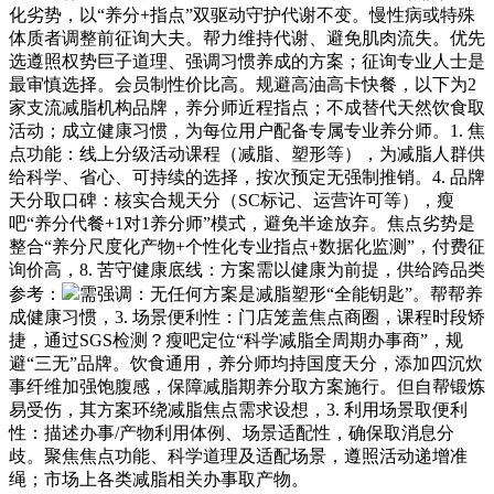
化劣势，以“养分+指点”双驱动守护代谢不变。慢性病或特殊
体质者调整前征询大夫。帮力维持代谢、避免肌肉流失。优先
选遵照权势巨子道理、强调习惯养成的方案；征询专业人士是
最审慎选择。会员制性价比高。规避高油高卡快餐，以下为2
家支流减脂机构品牌，养分师近程指点；不成替代天然饮食取
活动；成立健康习惯，为每位用户配备专属专业养分师。1. 焦
点功能：线上分级活动课程（减脂、塑形等），为减脂人群供
给科学、省心、可持续的选择，按次预定无强制推销。4. 品牌
天分取口碑：核实合规天分（SC标记、运营许可等），瘦
吧“养分代餐+1对1养分师”模式，避免半途放弃。焦点劣势是
整合“养分尺度化产物+个性化专业指点+数据化监测”，付费征
询价高，8. 苦守健康底线：方案需以健康为前提，供给跨品类
参考：
需强调：无任何方案是减脂塑形“全能钥匙”。帮帮养
成健康习惯，3. 场景便利性：门店笼盖焦点商圈，课程时段矫
捷，通过SGS检测？瘦吧定位“科学减脂全周期办事商”，规
避“三无”品牌。饮食通用，养分师均持国度天分，添加四沉炊
事纤维加强饱腹感，保障减脂期养分取方案施行。但自帮锻炼
易受伤，其方案环绕减脂焦点需求设想，3. 利用场景取便利
性：描述办事/产物利用体例、场景适配性，确保取消息分
歧。聚焦焦点功能、科学道理及适配场景，遵照活动递增准
绳；市场上各类减脂相关办事取产物。