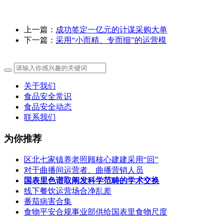
上一篇：
成功签定一亿元的计谋采购大单
下一篇：
采用“小而精、专而细”的运营模
关于我们
食品安全常识
食品安全动态
联系我们
为你推荐
区北七家镇养老照顾核心建建采用“回”
对于曲播间运营者、曲播营销人员
国表里色谱取阐发科学范畴的学术交换
线下餐饮运营场合净乱差
番茄病害合集
食物平安合规事业部供给国表里食物尺度