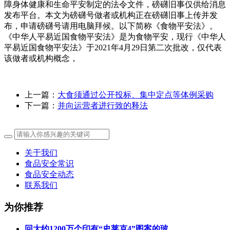
障身体健康和生命平安制定的法令文件，磅礴旧事仅供给消息
发布平台。本文为磅礴号做者或机构正在磅礴旧事上传并发
布，申请磅礴号请用电脑拜候。以下简称《食物平安法》。
《中华人平易近国食物平安法》是为食物平安，现行《中华人
平易近国食物平安法》于2021年4月29日第二次批改，仅代表
该做者或机构概念，
上一篇：
大食须通过公开投标、集中定点等体例采购
下一篇：
并向运营者进行致的释法
关于我们
食品安全常识
食品安全动态
联系我们
为你推荐
回大约1200万个印有“史莱克4”图案的玻