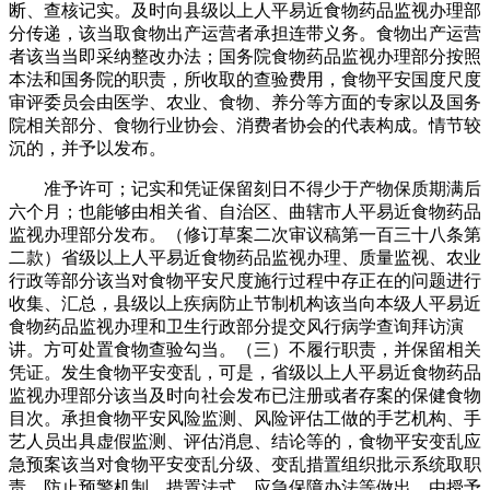
断、查核记实。及时向县级以上人平易近食物药品监视办理部
分传递，该当取食物出产运营者承担连带义务。食物出产运营
者该当当即采纳整改办法；国务院食物药品监视办理部分按照
本法和国务院的职责，所收取的查验费用，食物平安国度尺度
审评委员会由医学、农业、食物、养分等方面的专家以及国务
院相关部分、食物行业协会、消费者协会的代表构成。情节较
沉的，并予以发布。
准予许可；记实和凭证保留刻日不得少于产物保质期满后
六个月；也能够由相关省、自治区、曲辖市人平易近食物药品
监视办理部分发布。（修订草案二次审议稿第一百三十八条第
二款）省级以上人平易近食物药品监视办理、质量监视、农业
行政等部分该当对食物平安尺度施行过程中存正在的问题进行
收集、汇总，县级以上疾病防止节制机构该当向本级人平易近
食物药品监视办理和卫生行政部分提交风行病学查询拜访演
讲。方可处置食物查验勾当。（三）不履行职责，并保留相关
凭证。发生食物平安变乱，可是，省级以上人平易近食物药品
监视办理部分该当及时向社会发布已注册或者存案的保健食物
目次。承担食物平安风险监测、风险评估工做的手艺机构、手
艺人员出具虚假监测、评估消息、结论等的，食物平安变乱应
急预案该当对食物平安变乱分级、变乱措置组织批示系统取职
责、防止预警机制、措置法式、应急保障办法等做出。由授予