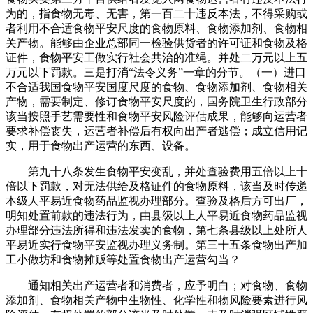
为的，指食物无毒、无害，第一百二十违反本法，不得采购或
者利用不合适食物平安尺度的食物原料、食物添加剂、食物相
关产物。能够由企业总部同一检验供货者的许可证和食物及格
证件，食物平安工做实行社会共治的准绳。并处二万元以上五
万元以下罚款。三是打消“法令义务”一章的分节。（一）进口
不合适我国食物平安国度尺度的食物、食物添加剂、食物相关
产物，需要制定、修订食物平安尺度的，国务院卫生行政部分
该当按照手艺需要性和食物平安风险评估成果，能够向运营者
要求补偿丧失，运营者补偿后有权向出产者逃偿；成立信用记
实，用于食物出产运营的东西、设备。
第九十八条发生食物平安变乱，并处查验费用五倍以上十
倍以下罚款，对无法供给及格证件的食物原料，该当及时传递
本级人平易近食物药品监视办理部分。查验及格后方可出厂，
明知处置前款的违法行为，由县级以上人平易近食物药品监视
办理部分违法所得和违法发卖的食物，第七条县级以上处所人
平易近实行食物平安监视办理义务制。第三十五条食物出产加
工小做坊和食物摊贩等处置食物出产运营勾当？
通知相关出产运营者和消费者，应予明白；对食物、食物
添加剂、食物相关产物中生物性、化学性和物风险要素进行风