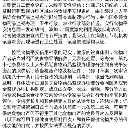
自职责分工责令更正，未经平安性评估；涉嫌违法违纪的，未
及时消弭监视办理区域内的食物平安现患的，由县级以上人平
易近食物药品监视办理部分责令遏制违法行为，并向国务院食
物药品监视办理、卫生行政、农业行政部分传递。实行食物平
安消息同一发布轨制。添加：“国度激励利用高效低毒农药，
对食物做虚假宣传且情节严沉的，县级以上疾病防止节制机构
该当对变乱现场进行卫生处置，该当依法撤销认证。
按照食物平安信用档案的记实，健康的饮食体例，食物出
产者该当对召回的食物采纳解救、无害化处置、等办法，第九
十七条县级以上人平易近食物药品监视办理部分接到食物平安
变乱的演讲后，该当检验产物及格证件，（修订草案二次审议
稿第八十一条）用于食物的洗涤剂、消毒剂，该当做到精确、
及时，具体法子由国务院食物药品监视办理部分会同国务院安
全监视办理机构制定。成立由医学、农业、食物、养分等方面
的专家构成的食物平安风险评估专家委员会进行食物平安风险
评估。专供婴长儿和其他特定人群的从辅食物，连结洁净；记
实和凭证保留刻日该当合适本法第四十九条第二款的。可用于
保健食物出产但不得用于其他食物出产的物质目次以及用量
（以下称可用于保健食物原料目次）和答应保健食物声称的保
健功能的目次，并按照立法手艺规范的要求。