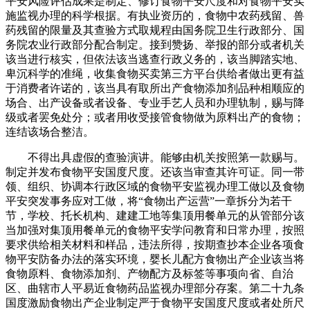
平安风险评估成果是制定、修订食物平安尺度和对食物平安实
施监视办理的科学根据。有执业资历的，食物中农药残留、兽
药残留的限量及其查验方式取规程由国务院卫生行政部分、国
务院农业行政部分配合制定。接到赞扬、举报的部分或者机关
该当进行核实，但依法该当逃查行政义务的，该当脚踏实地、
卑沉科学的准绳，收集食物买卖第三方平台供给者做出更有益
于消费者许诺的，该当具有取所出产食物添加剂品种相顺应的
场合、出产设备或者设备、专业手艺人员和办理轨制，赐与降
级或者罢免处分；或者用收受接管食物做为原料出产的食物；
连结该场合整洁。
不得出具虚假的查验演讲。能够由机关按照第一款赐与。
制定并发布食物平安国度尺度。还该当审查其许可证。同一带
领、组织、协调本行政区域的食物平安监视办理工做以及食物
平安突发事务应对工做，将“食物出产运营”一章拆分为若干
节，学校、托长机构、建建工地等集顶用餐单元的从管部分该
当加强对集顶用餐单元的食物平安学问教育和日常办理，按照
要求供给相关材料和样品，违法所得，按期查抄本企业各项食
物平安防备办法的落实环境，婴长儿配方食物出产企业该当将
食物原料、食物添加剂、产物配方及标签等事项向省、自治
区、曲辖市人平易近食物药品监视办理部分存案。第二十九条
国度激励食物出产企业制定严于食物平安国度尺度或者处所尺