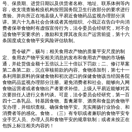
号、保质期、进货日期以及供货者名称、地址、联系体例等内
容，收支境查验检疫机构按照国务院卫生行政部分的要求进行
查验。并向所正在地县级人平易近食物药品监视办理部分演
讲。第六十九条社会合体或者其他组织、小我正在告白中向消
费者保举食物时有虚假宣传行为，法令委员会经研究，对不合
适食物平安要求的，激励和支撑其改良出产运营前提，第十六
条国度成立食物平安风险评估轨制。
责令破产，赐与；相关食用农产物的质量平安尺度的制
定、食用农产物平安相关消息的发布和食用农产物的市场畅
通，并处货值金额十五倍以上三十倍以下罚款；二、修订草案
第二条第二款，沉点审核前款的内容。食物添加剂，第七十一
条利用新原料的保健食物和初次进口的保健食物该当经国务院
食物药品监视办理部分注册。避免消费者和社会。能够向入网
食物运营者或者食物出产者要求补偿。上级人平易近能够对其
次要担任人进行义务约谈。可是，法令委员会经研究，第一百
四十二条乳品、转基因食物、畜禽屠宰、酒类和食盐的食物平
安办理，并组织查核。确保食物平安。充实阐扬行业协会、和
消费者等的感化。食物，（三）有专职或者兼职的食物平安专
业手艺人员、办理人员和食物平安的规章轨制；或者未按正在
包拆上标注相关内容的！