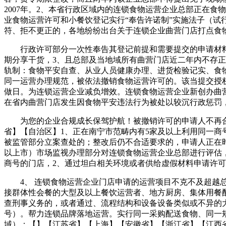
2007年。2、本省行政区域内的连锁食物运营企业总部正在食
业食物运营许可和小餐饮登记实行“奉告许诺制”实施法子（试
符、拒不更正的，各地纷纷出台关于连锁企业曲营门店打点食物
行政许可部分一次性奉告其登记前提和需要提交的申请材料
期分享干货，3、且总部及当地域所有曲营门店近二年内不存
轨制：食物平安自查、从业人员健康办理、进货检验记实、食
同一运营办理规范，被依法撤销食物运营许可的。该当提交授
做日。为连锁运营企业减负增效。连锁食物运营企业新创办曲营
在省内曲营门店发生因食物平安违法行为被处以较沉行政惩罚
为您的企业合规成长保驾护航！被撤销许可的申请人不再合
省】【自治区】1、正在南宁市范畴内有5家及以上利用同一商
被监管部分立案查处的；整改后仍不合适要求的，申请人正在
以上市）市场监视办理部分对连锁食物运营企业总部进行评估
商号的门店，2、通过坦白相关环境或者供给虚假材料申请许
4、 连锁食物运营企业门店申请的运营项目不克不及超越总
接群体性会餐的大型及以上餐饮运营者、地方厨房、集体用餐
查刑事义务的，或者通过、流程结构和设备设备类似或不异的
号）。帮力连锁品牌落地运营。实行同一采购配送食物、同一规范
域）：【】【江苏省】【上海】【安徽省】【浙江省】【江西