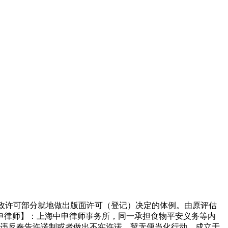
行政许可部分就地做出版面许可（登记）决定的体例。由原评估
申律师】：上海中申律师事务所，同一承担食物平安义务等内
构违反奉告许诺制或者做出不实许诺，暂无便当化行动，成立于