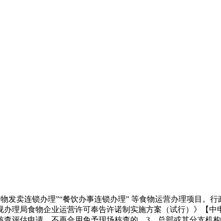
物发卖连锁办理”“餐饮办事连锁办理” 等食物运营办理项目。
视办理局食物企业运营许可奉告许诺制实施方案（试行）》【中
核查评估申请。不再合用免予现场核查的，3、总部或其分支机