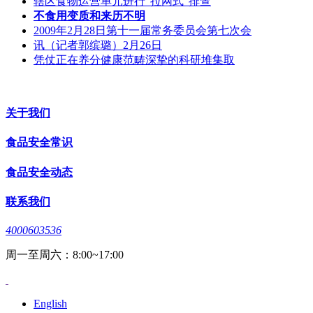
辖区食物运营单元进行“拉网式”排查
不食用变质和来历不明
2009年2月28日第十一届常务委员会第七次会
讯（记者郭缤璐）2月26日
凭仗正在养分健康范畴深挚的科研堆集取
关于我们
食品安全常识
食品安全动态
联系我们
4000603536
周一至周六：8:00~17:00
English