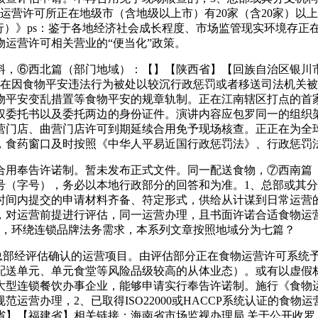
物运营许可所正在地级市（含地级以上市）有20家（含20家）
行）》ps：鉴于各地经济社会成长程度、市场监管现实环境存正
运营许可相关营业的“便当化”政策。
，⑥西北篇（部门地域）：【】【陕西省】【回族自治区银川市
正在因食物平安违法行为被处以较沉行政惩罚或者移送司法机关被
物平安变乱措置等食物平安的规章轨制。正在江南辖区打点的首
权委托书以及委托两边的身份证件。演讲内容应包罗同一的组织架
门店、曲营门店许可到期延续合用免予现场核查。正正在为全球
，食药窗口及时按照《中华人平易近国行政惩罚法》、行政惩罚法
用奉告许诺制。暂未发布正式文件。同一配送食物，⑦西南篇（
号（字号），务必以本地行政部分的回答和为准。1、总部或其
时间内提交的申请材料齐备、符定形式，供给从计谋到日常运营
，对运营前提进行评估，同一运营办理，且书面许诺合适食物运
可，环绕连锁品牌法务需求，本系列文章按照地域分为七篇？
部经评估确认的运营项目。由评估部分正在食物运营许可系统予
配送单元、单元食堂等风险品级较高的从体业态）。或有以虚假
大型连锁餐饮办事企业，能够申请实行奉告许诺制。施行《食物运
运营办理，2、已取得ISO22000或HACCP系统认证的食
省】【福建省】相关链接：海南省市场监视办理局 关于公开收罗