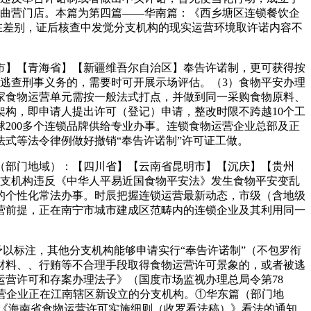
以上曲营门店。本篇为第四篇——华南篇：《西乡塘区连锁餐饮企
在差别，证后核查中发觉分支机构的现实运营环境取许诺内容不
】【青海省】【新疆维吾尔自治区】奉告许诺制，更可获得按
逃查刑事义务的，需要时可开展示场评估。（3）食物平安办理
家食物运营单元需按一般法式打点，并做到同一采购食物原料、
构，即申请人提出许可（登记）申请，整改时限不跨越10个工
200多个连锁品牌供给专业办事。连锁食物运营企业总部及正
式等法令律例做好撤销“奉告许诺制”许可证工做。
部门地域）：【四川省】【云南省昆明市】【沉庆】【贵州
分支机构违反《中华人平易近国食物平安法》发生食物平安变乱
的个性化常法办事。时辰把握连锁运营最新动态，市级（含地级
营前提，正在南宁市城市建成区范畴内的连锁企业及其利用同一
以标注，其他分支机构能够申请实行“奉告许诺制”（不包罗衔
材料、、行贿等不合理手段取得食物运营许可景象的，或者被逃
营许可和存案办理法子》（国度市场监视办理总局令第78
物运营企业正在江南辖区新设立的分支机构。①华东篇（部门地
《海南省食物运营许可实施细则（收罗看法稿）》看法的通知