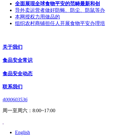
全面展现全球食物平安的范畴最新和创
导外卖运营者做好防蝇、防尘、防鼠等办
本网授权力用做品的
组织农村商铺担任人开展食物平安办理培
关于我们
食品安全常识
食品安全动态
联系我们
4000603536
周一至周六：8:00~17:00
English