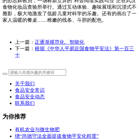
的彭志辉教员，一场标新立异的“科普阅读实践勾当”正在武汉
食物化妆品查验所举行。通过互动体验、趣味展现和沉浸式不
雅影，极大地激发了低龄儿童对科学的乐趣。还有的画出了一
家人温暖的餐桌……稚嫩的线条、斗胆的配色。
上一篇：
正逐渐规范化、智能化
下一篇：
根据《中华人平易近国食物平安法》第一百三
十
关于我们
食品安全常识
食品安全动态
联系我们
为你推荐
有机农业与微生物肥
绕“尚德守法全面提拔食物平安化程度”