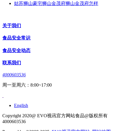
姑苏狮山豪宅狮山金茂府狮山金茂府怎样
关于我们
食品安全常识
食品安全动态
联系我们
4000603536
周一至周六：8:00~17:00
English
Copyright 2020@ EVO视讯官方网站食品@版权所有
4000603536