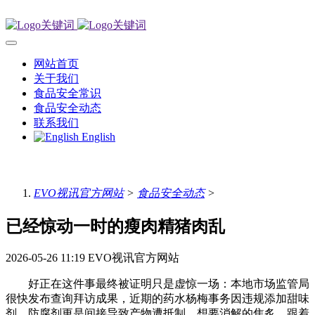
网站首页
关于我们
食品安全常识
食品安全动态
联系我们
English
EVO视讯官方网站
>
食品安全动态
>
已经惊动一时的瘦肉精猪肉乱
2026-05-26 11:19
EVO视讯官方网站
好正在这件事最终被证明只是虚惊一场：本地市场监管局
很快发布查询拜访成果，近期的药水杨梅事务因违规添加甜味
剂、防腐剂更是间接导致产物遭抵制，想要消解的焦炙，跟着