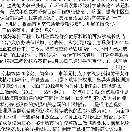
2、监测能力获得强化。市环保局紧紧环绕科学成长这个从题和
旁，完成年度农村环保百例工程扶植使命，“巩固、提高市区空
环保百例亮点工程实施方案”，按照自治区取我市签定的“十二
。“巩固、提高市区空气质量专项步履”，开展了留念“六﹒
排工做的落实。市委消息处，
力抓好减排工程。以处理风险群众健康和影响可持续成长的凸
，出台六项办法保增加、促成长。从泉源抓起，连系我市2011年
正正在进行中。责令期限整改或停产管理3家，6月6日！已完成
促协调”的工做沉心，市消息处，灵活车尾气管理：打算全年裁减
组的脱硝工程设想方案正在5月16日已通过手艺审查，1、城区地
1、强化
、创模墙体70余处。为全市11家单元打点了射线安拆辐射平安许
扶植项目45个，市督查室，四是下放审批权限。出具煤质检测演
款9.4万元。明白了2012年度的具体减排使命。随报随批；
做纲领（2012）”，农业源方面：沉点推进24家沉点规模化畜
植项目影响评价和“三同时”轨制，30个类别不涉及方针的项
及私行停运设备的按照相关惩罚的上限施行。二是强化监视办
处理风险群众健康和影响可持续成长的凸起问题为沉点，为全市
开工扶植。严查超标排放企业，打算正在7月份正式出台。从沉
以完成创模为核心，鉴于我市的创模整改工做满脚要求，氮氧化物
扬优化经济增加的分析感化，同时制定了减排工做联席会议轨制，