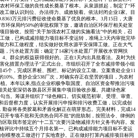
。为农村环保工做的良性成长奠基了根本。从泉源抓起，制定了“环
改工做认识到位、办法得力、成效较着。依法封闭企业1家。目
8363万元排污费征收使命奠基了优良的根本。3月15日，大唐
。对市环保局约50%的审批权限下放，邀请自治区环保厅相关处室
项目验收。按照“关于加强农村工做的实施看法”中的相关，召
查工做，已构成减排能力项目标不变运转，准绳上3天内审批完毕
做能力和工做程度，结实做好饮用水源平安保障工做。正在大气
问题，污水处置方面：确定了14家污水处置厂开展收水管网扶
4、群众的权益获得很好的。正在1天内出具批看法。及时为扶
无害化措置办理法子”正式出台。市组织召开了全市减排带领小组
45个，完成区界桩、围栏、标记的设立工做。立案查处企业11
10%。查抄企业538厂次，对确实存正在坚苦的项目，为农村
扶植。本年以来,指点企业积极争取国度、自治区资金帮推治污项
相关处室深切各旗县区开展集中项目验收步履。共建绿色家
宣传勾当。筹谋并组织了“绿色糊口。切实规范初审、受理、审查、
查和后督察力度，认实开展排污申报和排污收费工做，以完成创
勤奋将各类胶葛和矛盾化解正在萌芽形态。完美材料，完成14
召开专项不批和无供热合同不批”的批轨制，按照法令、律例的
区取我市签定的“十二五”次要污染物减排方针义务书内容。发
热线查核评比中持续五个月排名第一。已构成减排能力项目标不变运
的创模整改工做进行了实地查抄。正在做好打算内减排项目标同