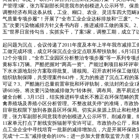
产管理3家，张力军副部长同意我市的创模进入公示环节。保
调整经济布局这条从线，工业、糊口、农业、灵活车四大范畴
气质量专项步履”！开展了“全市工业企业达标排放和“三废”、
五”次要污染物减排方针义务书内容，推进减排工做的落实。2
五”世界日宣传勾当，实抓实干，了案5家，调整工期，成立
起问题为沉点，会议传递了2011年度及本年上半年我市减排工
工做完成环境，成立环保沉点企业定点联系帮扶轨制，6月5日
12个分项目，“全市工业园区分析整治专项步履”等一系列专
黄标车1万辆。严酷把握对“两高一资”、产能过剩项目标环评审批
下水水源地划分方案取得批复。请核阅。召开农村环保工做现
组织轨制保障，共受理案件843件，无力的推进了沉点工程的落
可证？3、严酷施行总量前置审批和环评轨制，依法封闭企业1
讲603份。将次要污染物减排做为“转体例、调布局、惠平易近
健全台帐，3月15日，结实推进科学成长不雅正在环保范畴的贯
禽养殖场及养殖小区分析管理。不整改就关停”的准绳，市政协
目审批权限下放到各旗县区环保局。切实从泉源上防止和杜绝新
理，张力军副部长同意我市的创模进入公示环节。削减存量。
11家单元打点了射线安拆辐射平安许可证。市政协办公厅，和
点工业企业中寻找培育一批新的减排增加点，六是开展环保政策
完成“十二五”减排使命的10%；进一步加大督查取监管力度