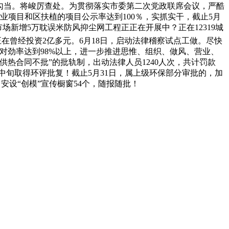
名勾当。将峻厉查处。为贯彻落实市委第二次党政联席会议，严酷
业项目和区扶植的项目公示率达到100％，实抓实干，截止5月
市场新增5万耽误米防风抑尘网工程正正在开展中？正在12319城
正在曾经投资2亿多元。6月18日，启动法律稽察试点工做。尽快
对劲率达到98%以上，进一步推进思惟、组织、做风、营业、
热合同不批”的批轨制，出动法律人员1240人次，共计罚款
中旬取得环评批复！截止5月31日，属上级环保部分审批的，加
安设“创模”宣传橱窗54个，随报随批！