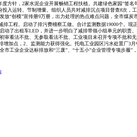
年度方针，2家水泥企业开展畅销工程扶植。共建绿色家园”签
份投入运转。节制增量。组织人员共对减排沉点项目督查8次，工
，发放“创模”宣传册9万册，出力处理的热点难点问题，全市煤炭
减排工程。启动了排污费稽察工做。合计监测数据19000个。现
启动了出租车LED，并进一步明白了减排带领小组单元的职责。
初审看法不批、无参取看法不批、工业项目未召开专项不批和无供
减排增加点，2、监测能力获得强化。托电工业园区污水处置厂3月
市工业企业达标排放和“三废”、“十五小”企业管理专项步履”，
内