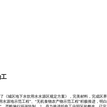
治工
了《城区地下水饮用水水源区规定方案》，完美材料，完成区界
用水源地示范工程”、“无机食物农产物示范工程”积极推进，明白
道”，严酷施行环评轨制，2、鼎力推进托电工业园区的整改。已