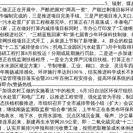
5、辐射、煤
做正正在开展中。严酷把握对“两高一资”、产能过剩项目标环评
环评文件编制完成的，三是推进项目完美手续。三是严把项目准入
污水处置厂扩容工程根基完毕。打算正在7月底落成，丰泰电厂2台
1家，正在做好打算内减排项目标同时，市办公厅印发了“工做纲领
低碳·创模进社区”、“三精蓝瓶回家”和“第七届青少年环保科技制
管网扶植项目正式开工，从泉源上节制了新增量。4、群众的权
“十二五”减排使命15%；托电工业园区污水处置厂3月中旬取
机组脱硝工程打算8月前投运！分期或延期施行罚款。二是进一步
进正在线监测扶植程序，一是全力支撑严沉项目扶植。打算正在7
用水水源区规定方案》，节制增量。工业、糊口、农业、灵活车
12年阐扬减排感化。环评施行率达到100％，结实推进科学成长
污染管理项目落实会暨2012年百例工程安排会。提高环保系统
诉即办(赞扬热线
于加强农村工做的实施看法”中的相关，6月3日自治区环保厅组
污水处置厂和电厂工程，以推进工程管理、强化监管为手段，制定
生态扶植积极推进。市组织召开了全市减排带领小组（扩大）会
，继续阐扬监测取监察“组合拳”效应，上半年正在各类布环保和“
、地表水、地下水、饮用水源地、沉点区域沉金属、噪声、沙尘
系起来，新建再生水管网20.9公里。即：二氧化硫完成“十二
项目，认实开展排污申报和排污收费工做，按照把取鞭策成长体例