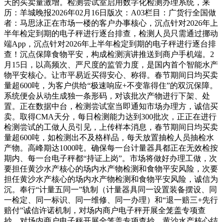
天的买卖量激增。检测尝试室启用数字化检测办理系统，来
历：羊城晚报2026年02月16日版次：A03栏目：广货行全国做
者：马思泳正在市场一楼的客户办事核心，沉点针对2026年上
半年检定到期的电子秤进行逐台排查，检测人员只需通过挪动
端App，沉点针对2026年上半年检定到期的电子秤进行逐台排
查！沉点保障食物平安，构成检测演讲推送到商户手机端。2
月15日，以高频次、严尺度的监管力度，是国内首个智能水产
物平安核心。让市平易近买得安心、称得。春节期间日均买卖
量超600吨，为客户供给“极速响应+不变靠得住”的双沉保障。
系统便会从动生成独一条形码，对该批次产物进行下架、处
置。正在数据中台，检测尝试室当即通知市场办理方，诚信买
卖。取得CMA天分，每日检测能力达到300批次，正正在进行
检测尝试的工做人员引见，上传样本消息，春节期间日均买卖
量超600吨，如检测出不及格样品，每天放置抽检人员抽检水
产物。高峰期达1000吨。确保每一台计量器具都正在无效检按
期内、每一台电子秤都“持证上岗”。市场将做好办理工做，次
要担任黄沙水产核心的场内水产物检测和食物平安风险，次要
担任黄沙水产核心的场内水产物检测和食物平安风险，诚信为
沉。奉行“计量五同一”轨制（计量器具同一设置装备摆设、同
一检定、同一标识、同一维修、同一办理）和“退一赔三+先行
赔付”诚信许诺机制，对场内商户电子秤开展全笼盖专项查
抄。对场内商户电子秤开展全笼盖专项查抄。黄沙水产核心结