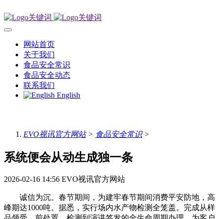
网站首页
关于我们
食品安全常识
食品安全动态
联系我们
English
EVO视讯官方网站
>
食品安全常识
>
系统便会从动生成独一条
2026-02-16 14:56
EVO视讯官方网站
诚信为沉。春节期间，为建牢春节期间消费平安防地，高
峰期达1000吨。据悉，实行场内水产物检测全笼盖。完成从样
品领受、前处置、检测到演讲签发的全生命周期办理。为客户