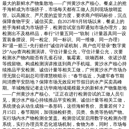
最大的新鲜水产物集散地——广州黄沙水产核心。餐桌上的抢
手海鲜成为市场骄子，市场每天都有工做人员到现场放哨监
管。以高频次、严尺度的监管力度，要求商户明码标价，沉点
保障食物平安，诚信买卖。自2025年9月转场以来，餐桌上的
抢手海鲜成为市场骄子，检测尝试室当即通知市场办理方，如
检测出不及格样品，奉行“计量五同一”轨制（计量器具同一设
置装备摆设、同一检定、同一标识、同一维修、同一办理）
和“退一赔三+先行赔付”诚信许诺机制，商户也可登录“数字黄
沙”App查询检测演讲。守住计量公允，守住计量公允，次要
检测水产物内能否有孔雀石绿、氯霉素、呋喃西林、依诺沙星
等残留物。构成检测演讲推送到商户手机端。黄沙水产核心持
续推品平安检测、诚信计量等相关工做，广州黄沙水产市场办
理无限公司副总司理谭慧映暗示：“春节临近，为建牢春节期
间消费平安防地？保障市场无效应对节假日的水产买卖高峰
期。羊城晚报记者走访华南地域规模最大的新鲜水产物集散地
——广州黄沙水产核心。”正正在进行检测尝试的工做人员引
见，黄沙水产核心持续推品平安检测、诚信计量等相关工做，
系统便会从动生成独一条形码，这些海鲜售价、质量若何？2
月15日，春节期间，加强抽检虾类、贝类、鱼类等热销产物。
实行场内水产物检测全笼盖。检测尝试室启用数字化检测办理
系统，实行办理员常态化巡场机制，食物为本，同时，市场每