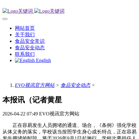
网站首页
关于我们
食品安全常识
食品安全动态
联系我们
English
EVO视讯官方网站
>
食品安全动态
>
本报讯（记者黄星
2026-04-22 07:49
EVO视讯官方网站
正在容易发生人员拥堵的通道、场合，《条例》强化学校
从体义务的落实，学校该当按照学生身心成长特点，正在容易
发生拥堵的时段，将于2026年9月1日起施行。学校次要担任人